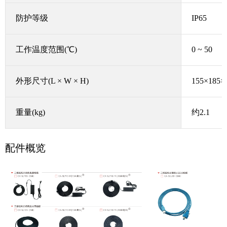
防护等级
IP65
工作温度范围
(℃)
0 ~ 50
外形尺寸
(L × W × H)
155×185×
重量
(kg)
约
2.1
配件概览