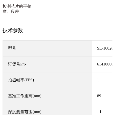
检测芯片的平整
度、段差
技术参数
型号
SL-16020
订货号
P/N
61410000
拍摄帧率
(FPS)
1
基准工作距离
(mm)
89
深度测量范围
(mm)
±1