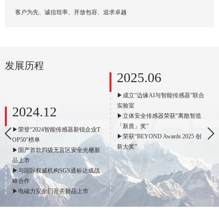
客户为先、诚信坦率、开放包容、追求卓越
发展历程
2025.06
▶成立“边缘AI与智能传感器”联合
实验室
2024.12
▶立体安全传感器荣获“离散智造
「新质」奖”
▶荣登“2024智能传感器新锐企业T
▶荣获“BEYOND Awards 2025 创
OP50”榜单
新大奖”
▶国产首款四级无盲区安全光栅新
品上市
▶与国际权威机构SGS通标达成战
略合作
▶电磁力安全门开关新品上市