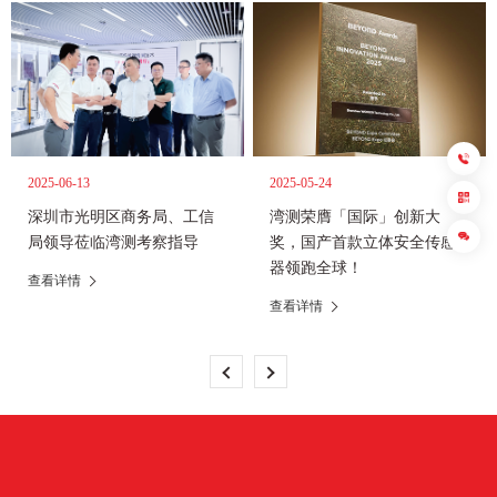
0
0
-
8
5
8
-
8
8
2025-06-13
2025-05-24
3
1
深圳市光明区商务局、工信
湾测荣膺「国际」创新大
局领导莅临湾测考察指导
奖，国产首款立体安全传感
器领跑全球！
查看详情
提
查看详情
交