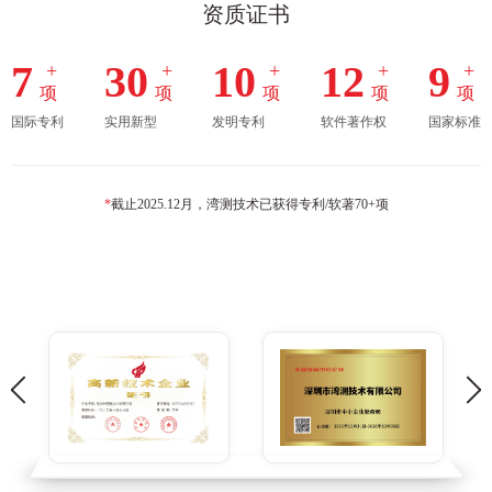
资质证书
7
30
10
12
9
+
+
+
+
+
项
项
项
项
项
国际专利
实用新型
发明专利
软件著作权
国家标准
*
截止2025.12月，湾测技术已获得专利/软著70+项