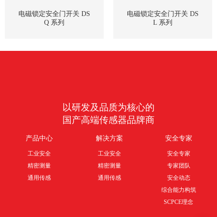
电磁锁定安全门开关 DS
电磁锁定安全门开关 DS
Q 系列
L 系列
以研发及品质为核心的
国产高端传感器品牌商
产品中心
解决方案
安全专家
4
工业安全
工业安全
安全专家
0
精密测量
精密测量
专家团队
0
-
通用传感
通用传感
安全动态
8
综合能力构筑
5
8
SCPCE理念
-