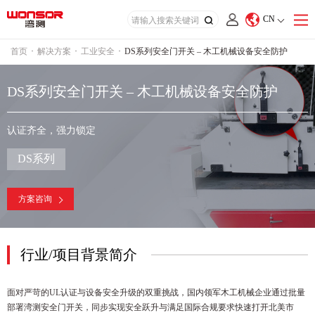
CN
首页
·
解决方案
·
工业安全
·
DS系列安全门开关 – 木工机械设备安全防护
DS系列安全门开关 – 木工机械设备安全防护
认证齐全，强力锁定
DS系列
方案咨询
行业/项目背景简介
面对严苛的UL认证与设备安全升级的双重挑战，国内领军木工机械企业通过批量
部署湾测安全门开关，同步实现安全跃升与满足国际合规要求快速打开北美市